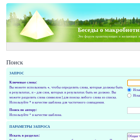
Беседы о макробиоти
Это форум практикующих и желающих п
Поиск
ЗАПРОС
Ключевые слова:
Вы можете использовать
+
, чтобы определить слова, которые должны быть
Иска
в результатах, и
-
для слов, которых в результатах быть не должно. Вы
Иска
можете разделить слова символом
|
для поиска любого слова из списка.
Используйте
*
в качестве шаблона для частичного совпадения.
Поиск по автору:
Используйте * в качестве шаблона.
ПАРАМЕТРЫ ЗАПРОСА
Искать в разделах: