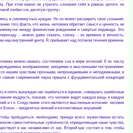
ву. При этом важно не утратить сознания себя в рамках целого, не
икой любви (см. десятую группу).
ряясь в сиюминутных нуждах. Но он может расширить свое сознание,
ению того факта, что жизнь человека обретает смысл и ценность не
 промежутке между физическим рождением и смертью индивида. Это
переходу – можно даже сказать, скачку – из времени в вечность,
м наш внутренний центр, Я, пребывает над потоком течения времени.
ловека можно назвать состоянием сна в мире иллюзий. К их числу
 порождаемых воображением, эмоциями и мысленными построениями.
яются нашим чувствам прочными, непроницаемыми и неподвижными, в
м самым современная наука пришла к фундаментальной концепции
ть и опять вынуждая нас ошибаться в оценках, совершать ошибочные
древняя мудрость, показав, что человек видит каждую вещь и каждое
ний и т.п. Следствием этого являются мысленные иллюзии: человек
вал Бэкон, – предвзятых мнений и коллективных внушений.
Чтобы пробудиться, необходимо, прежде всего, мужественно встать
т многие самостоятельные субличности, определяющие наши чувства,
ествует в нас независимо от нас. Второй шаг состоит в том, чтобы