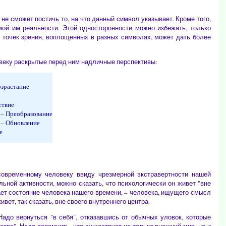
не сможет постичь то, на что данный символ указывает. Кроме того,
мой им реальности. Этой односторонности можно избежать, только
 точек зрения, воплощенных в разных символах, может дать более
овеку раскрытые перед ним надличные перспективы:
озрастание
ствие
– Преобразование
– Обновление
е
овременному человеку ввиду чрезмерной экстравертности нашей
ьной активности, можно сказать, что психологически он живет "вне
ает состояние человека нашего времени, – человека, ищущего смысл
вет, так сказать, вне своего внутреннего центра.
до вернуться "в себя", отказавшись от обычных уловок, которые