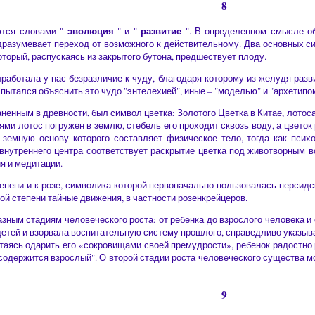
8
эволюция
развитие
ются словами "
" и "
". В определенном смысле об
разумевает переход от возможного к действительному. Два основных симв
оторый, распускаясь из закрытого бутона, предшествует плоду.
аботала у нас безразличие к чуду, благодаря которому из желудя разви
ытался объяснить это чудо "энтелехией", иные – "моделью" и "архетипом
енным в древности, был символ цветка: Золотого Цветка в Китае, лотоса 
нями лотос погружен в землю, стебель его проходит сквозь воду, а цвето
земную основу которого составляет физическое тело, тогда как психо
 внутреннего центра соответствует раскрытие цветка под животворным 
я и медитации.
тепени и к розе, символика которой первоначально пользовалась перси
ной степени тайные движения, в частности розенкрейцеров.
зным стадиям человеческого роста: от ребенка до взрослого человека и 
етей и взорвала воспитательную систему прошлого, справедливо указывал
таясь одарить его «сокровищами своей премудрости», ребенок радостно р
содержится взрослый". О второй стадии роста человеческого существа м
9