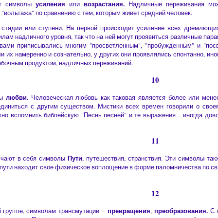
усиления
возрастания.
ет символы
или
Надличные переживания можн
"вольтажа" по сравнению с тем, которым живет средний человек.
 стадии или ступени. На первой происходит усиление всех дремлющих
илам надличного уровня, так что на ней могут проявиться различные пар
вами приписывались многим "просветленным", "пробужденным" и "пос
их намеренно и сознательно, у других они проявлялись спонтанно, иног
обочным продуктом, надличных переживаний.
10
любви.
лы
Человеческая любовь как таковая является более или менее
единиться с другим существом. Мистики всех времен говорили о сво
но вспомнить библейскую "Песнь песней" и те выражения – иногда дово
11
Пути
ючают в себя символы
, путешествия, странствия. Эти символы та
 пути находит свое физическое воплощение в форме паломничества по св
12
превращения
преобразования.
й группе, символам трансмутации –
,
С 