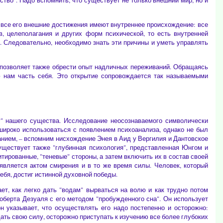
ство". Надо вспомнить, что существует не только внешний мир, но и
о все его внешние достижения имеют внутреннее происхождение: все
в, целеполагания и других форм психической, то есть внутренней
 Следовательно, необходимо знать эти причины и уметь управлять
о позволяет также обрести опыт надличных переживаний. Обращаясь
 нам часть себя. Это открытие сопровождается так называемыми
у" нашего существа. Исследование неосознаваемого символически
 широко использоваться с появлением психоанализа, однако не был
анием, – вспомним нисхождение Энея в Аид у Вергилия и Дантовское
уществует также "глубинная психология", представленная Юнгом и
тированные, "теневые" стороны, а затем включить их в состав своей
является актом смирения и в то же время силы. Человек, который
ебя, достиг истинной духовной победы.
т, как легко дать "водам" вырваться на волю и как трудно потом
Роберта Дезуаля с его методом "пробужденного сна". Он использует
 указывает, что осуществлять его надо постепенно и осторожно:
ать свою силу, осторожно приступать к изучению все более глубоких