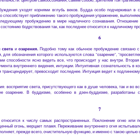
тельности: центром самоосознания, самим собою, зрителем той трагикоме
обуждения уходят корнями вглубь веков. Будда особо подчеркивал в 
способствует приближению такого пробуждения упражнение, выполняемое
следующему пробуждению в мире надличного сознавания. Отношение
у состоянию бодрствования так, как последнее относится к надличному п
6
света
озарения.
ы
и
Подобно тому как обычное пробуждение связано с
, для обозначения которого используются слова "озарение", "просветле
ии способности ясно видеть все, что происходит у нас внутри. Втор
мента внутреннего видения, интуиции. Интуитивная сознательность в к
 и трансцендирует, превосходит последнее. Интуиция ведет к подлинно
я: восприятие света, присутствующего как в душе человека, так и во 
ее озарение. В буддизме, особенно в дзен-буддизме, разработаны 
7
 относится к числу самых распространенных. Поклонение огню или п
щенный огонь, мерцает пламя. Переживание внутреннего огня испытывал
полняет, прежде всего, очистительную функцию, и именно с такою целью 