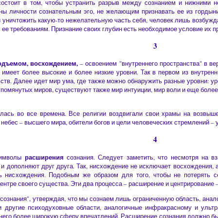
состоит в том, чтобы устранить разрыв между сознанием и нижними н
ны личности сознательным эго, не желающим признавать ее из гордыни
 уничтожить какую-то нежелательную часть себя, человек лишь возбужда
ь ее требованиям. Признание своих глубин есть необходимое условие их п
3
одъемом,
восхождением,
– освоением "внутреннего пространства" в в
, имеет более высокие и более низкие уровни. Так в первом из внутре
ств. Далее идет мир ума, где также можно обнаружить разные уровни: ур
помянутых миров, существуют также мир интуиции, мир воли и еще более
ась во все времена. Все религии воздвигали свои храмы на возвышен
небес – высшего мира, обители богов и цели человеческих стремлений – 
4
расширения
символы
сознания. Следует заметить, что несмотря на в
и дополняют друг друга. Так, нисхождение не исключает восхождения, 
ть нисхождения. Подобным же образом для того, чтобы не потерять 
центре своего существа. Эти два процесса – расширение и центрирование 
е сознания", утверждая, что мы сознаем лишь ограниченную область, ан
 и другие психодуховные области, аналогичные инфракрасному и ульт
 него более широкую сферу впечатлений. Расширение сознания должно б