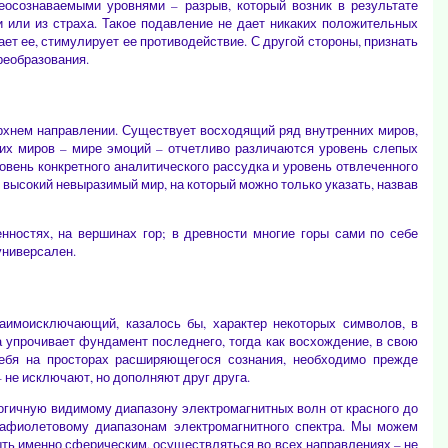
еосознаваемыми уровнями – разрыв, который возник в результате
 или из страха. Такое подавление не дает никаких положительных
ет ее, стимулирует ее противодействие. С другой стороны, признать
реобразования.
ерхнем направлении. Существует восходящий ряд внутренних миров,
нних миров – мире эмоций – отчетливо различаются уровень слепых
овень конкретного аналитического рассудка и уровень отвлеченного
 высокий невыразимый мир, на который можно только указать, назвав
ностях, на вершинах гор; в древности многие горы сами по себе
универсален.
заимоисключающий, казалось бы, характер некоторых символов, в
а упрочивает фундамент последнего, тогда как восхождение, в свою
себя на просторах расширяющегося сознания, необходимо прежде
– не исключают, но дополняют друг друга.
алогичную видимому диапазону электромагнитных волн от красного до
рафиолетовому диапазонам электромагнитного спектра. Мы можем
ыть именно сферическим, осуществляться во всех направлениях – не