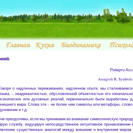
ний.
Роберто Ас
Assagioli R. Symbols 
Говоря о надличных переживаниях, надличном опыте, мы сталкиваемся
языка, – неадекватностью, обусловленной объектностью его изначально
психических или духовных реалий, первоначально были выработаны д
внешнего мира. Слова эти – не более чем символы или метафоры; слово "
дуновение и т.д.
олне преодолимы, если мы принимаем во внимание символическую природ
рую службу, индуцируя непосредственное интуитивное проникновение 
явлению существенных аналогий между внешним и внутренним миром –