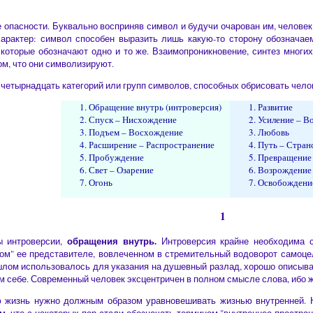
 опасности. Буквально восприняв символ и будучи очарован им, человек 
арактер: символ способен выразить лишь какую-то сторону обозначае
которые обозначают одно и то же. Взаимопроникновение, синтез многих
ом, что они символизируют.
 четырнадцать категорий или групп символов, способных обрисовать чел
Обращение внутрь (интроверсия)
Развитие
Спуск – Нисхождение
Усиление – В
Подъем – Восхождение
Любовь
Расширение – Распространение
Путь – Стран
Пробуждение
Превращение 
Свет – Озарение
Возрождение 
Огонь
Освобождени
1
обращения внутрь.
ы интроверсии,
Интроверсия крайне необходима с
ом" ее представителе, вовлеченном в стремительный водоворот самоцел
ошлом использовалось для указания на душевный разлад, хорошо описыв
ом себе. Современный человек эксцентричен в полном смысле слова, ибо жи
 жизнь нужно должным образом уравновешивать жизнью внутренней. На