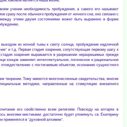
дии, каковой является наша жизнь.
своем учении необходимость пробуждения, а самого его называют
 сразу после обычного пробуждения от ночного сна; оно связано с
 между этими двумя состояниями может быть выражено в форме
робуждению.
 выходом из ночной тьмы к свету солнца, пробуждение надличной
ние" и т.д. Первая стадия озарения, сопутствующая первому шагу к
ая стадия озарения выражается в разрешении неразрешимых прежде
онце концов заменяет интеллектуальное, логическое и рациональное
му отождествлению с постигаемым объектом, осознанию сущностного
всем творении. Тому имеются многочисленные свидетельства; многие
специальные методики, направленные на стимуляцию внезапного
очитание его свойственно всем религиям. Повсюду на алтарях в
ось многими мистиками: достаточно будет упомянуть св. Екатерину
он применялся в "духовной алхимии".