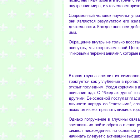
позволяют нам избегать встречи с те
внутренние миры, и что человек призв
Современный человек научился управ
они являются результатом его жела
деятельности. Каждое внешнее дейс
ими.
Обращение внутрь не только восста
вовнутрь, мы открываем свой Цент
"пиковыми переживаниями", которые 
Вторая группа состоит из символов
трактуется как углубление в пропас
открыт последним. Уходя корнями в 
описание ада. О "безднах души" го
другими. Ее основной постулат гласи
личности наряду со "светлыми", со
пожелал и смог признать низкие стор
Однако погружение в глубины связа
заставить их войти обратно в свое 
символ нисхождения, но основной у
начинать следует с активации высших