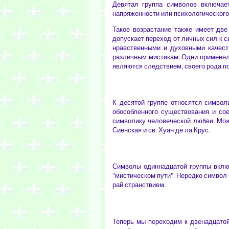
Девятая группа символов включа
напряженности или психологического 
Такое возрастание также имеет две
допускает переход от личных сил к с
нравственными и духовными качест
различным мистикам. Одни применяли 
являются следствием, своего рода п
К десятой группе относятся симво
обособленного существования и со
символику человеческой любви. Мож
Сиенская и св. Хуан де ла Крус.
Символы одиннадцатой группы вкл
"мистическом пути". Нередко символ
рай странствием.
Теперь мы переходим к двенадцато