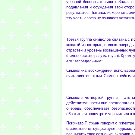
уровней бессознательного. Задача 
подавления и осуждения этой сторо
результатов. Пытаясь искоренить или
эту часть своею не означает уступит
п
Третья группа символов связана с
каждый из которых, в свою очередь
страстей и уровень возвышенных чув
философского разума (нуса). Кроме у
его "запредельным".
Символика восхождения использовал
считались святыми. Символ неба или 
Символы четвертой группы – это 
действительности они предполагают 
очередь, обеспечивает безопаснос
обратиться вовнутрь и упрочиться в 
Психиатр Г. Урбан говорит о "спектр
фиолетового; существуют, однако,
расширить свое сознание, включив в