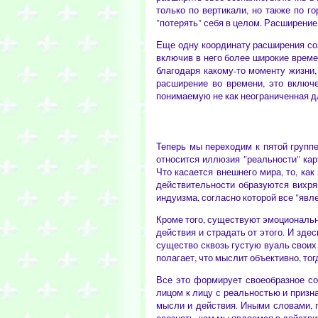
только по вертикали, но также по г
"потерять" себя в целом. Расширение
Еще одну координату расширения соз
включив в него более широкие време
благодаря какому-то моменту жизни
расширение во времени, это включе
понимаемую не как неограниченная дл
Теперь мы переходим к пятой групп
относится иллюзия "реальности" ка
Что касается внешнего мира, то, к
действительности образуются вихр
индуизма, согласно которой все "яв
Кроме того, существуют эмоциональн
действия и страдать от этого. И зде
существо сквозь густую вуаль своих
полагает, что мыслит объективно, то
Все это формирует своеобразное со
лицом к лицу с реальностью и призн
мысли и действия. Иными словами, п