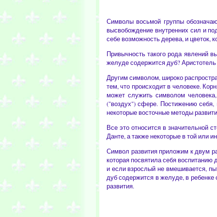
Символы восьмой группы обознача
высвобождение внутренних сил и под
себе возможность дерева, и цветок, к
Привычность такого рода явлений выр
желуде содержится дуб? Аристотель п
Другим символом, широко распростран
тем, что происходит в человеке. Кор
может служить символом человека, 
("воздух") сфере. Постижению себя,
некоторые восточные методы развити
Все это относится в значительной с
Данте, а также некоторые в той или и
Символ развития приложим к двум ра
которая посвятила себя воспитанию д
и если взрослый не вмешивается, пы
дуб содержится в желуде, в ребенке 
развития.