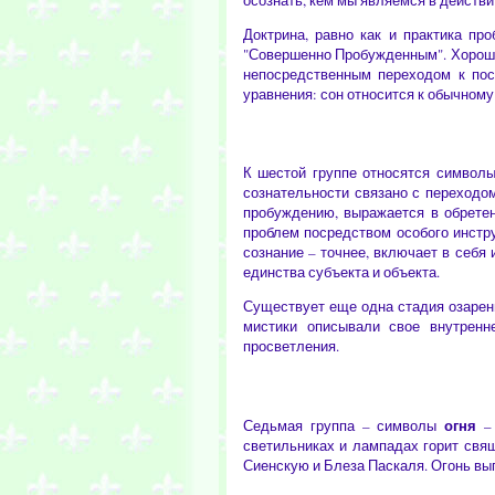
осознать, кем мы являемся в действи
Доктрина, равно как и практика пр
"Совершенно Пробужденным". Хорошо 
непосредственным переходом к по
уравнения: сон относится к обычном
К шестой группе относятся символ
сознательности связано с переходом
пробуждению, выражается в обретен
проблем посредством особого инстру
сознание – точнее, включает в себя
единства субъекта и объекта.
Существует еще одна стадия озарени
мистики описывали свое внутренн
просветления.
огня
Седьмая группа – символы
–
светильниках и лампадах горит свя
Сиенскую и Блеза Паскаля. Огонь вы