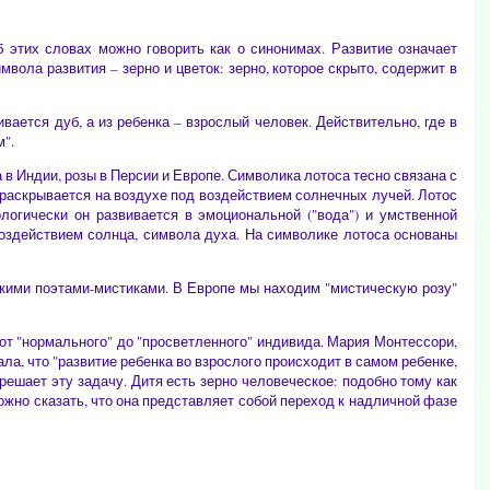
 этих словах можно говорить как о синонимах. Развитие означает
ола развития – зерно и цветок: зерно, которое скрыто, содержит в
вается дуб, а из ребенка – взрослый человек. Действительно, где в
".
в Индии, розы в Персии и Европе. Символика лотоса тесно связана с
к раскрывается на воздухе под воздействием солнечных лучей. Лотос
логически он развивается в эмоциональной ("вода") и умственной
воздействием солнца, символа духа. На символике лотоса основаны
дскими поэтами-мистиками. В Европе мы находим "мистическую розу"
от "нормального" до "просветленного" индивида. Мария Монтессори,
а, что "развитие ребенка во взрослого происходит в самом ребенке,
ешает эту задачу. Дитя есть зерно человеческое: подобно тому как
ожно сказать, что она представляет собой переход к надличной фазе