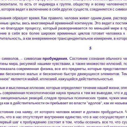
оризонтали, то есть от индивида к группе, обществу и всему человечест
, которое ведет к включению в себя других существ, соединяется с символ
нания образует время. Как правило, человек живет одним днем, раство
нные циклы, весь многомерный временной континуум. Это ведет к постиж
, но благодаря процессу, который разворачивается по меньшей мере в
ние в себя все более широких временных циклов готовит человека к 
ительность, а как вневременное трансцендентальное измерение, в которо
5
пробуждения.
е символов, – символам
Состояние сознания обычного че
ртины мира, рисуемой нашими чувствами, а также множество иллюзий,
ак показала современная физика, все его предметы, которые представл
ями бесконечно малых и бесконечно быстро движущихся элементов. Те
ленное" является майей, иллюзией, кажущейся действительностью.
ые и мысленные иллюзии, которые определяют течение нашей жизни, опя
сь современная психологическая наука пришла к тем же выводам, что и 
 эмоциональных реакций, следов прошлых психических травм, чужих мне
гда как в действительности он пребывает во власти "идолов", как их назы
стояние сна наяву, от которого человек может и должен пробудиться. 
ать, что в нас отсутствует внутреннее единство, что в нас сосуществую
ервый шаг к пробуждению состоит в том, чтобы осознать все то, что сущ