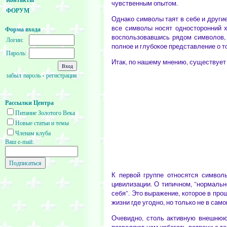
чувственным опытом.
ФОРУМ
Однако символы таят в себе и другие
все символы носят односторонний х
Форма входа
воспользовавшись рядом символов, 
Логин:
полное и глубокое представление о т
Пароль:
Итак, по нашему мнению, существует
забыл пароль
·
регистрация
Рассылки Центра
Питание Золотого Века
Новые статьи и темы
Членам клуба
Ваш e-mail:
К первой группе относятся символ
цивилизации. О типичном, "нормальн
себя". Это выражение, которое в пр
жизни где угодно, но только не в сам
Очевидно, столь активную внешнюю