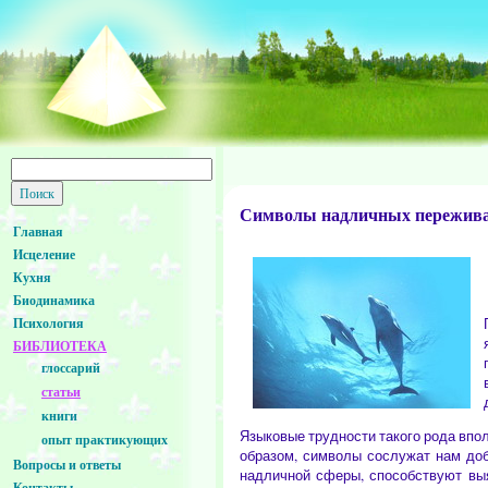
Символы надличных пережива
Главная
Исцеление
Кухня
Биодинамика
Психология
БИБЛИОТЕКА
глоссарий
статьи
книги
Языковые трудности такого рода вп
опыт практикующих
образом, символы сослужат нам доб
Вопросы и ответы
надличной сферы, способствуют вы
Контакты