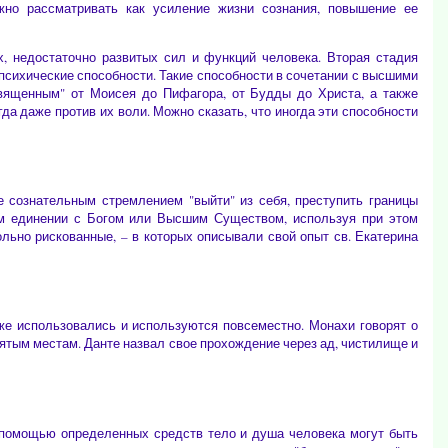
о рассматривать как усиление жизни сознания, повышение ее
, недостаточно развитых сил и функций человека. Вторая стадия
апсихические способности. Такие способности в сочетании с высшими
вященным" от Моисея до Пифагора, от Будды до Христа, а также
да даже против их воли. Можно сказать, что иногда эти способности
 сознательным стремлением "выйти" из себя, преступить границы
ем единении с Богом или Высшим Существом, используя при этом
льно рискованные, – в которых описывали свой опыт св. Екатерина
кже использовались и используются повсеместно. Монахи говорят о
ятым местам. Данте назвал свое прохождение через ад, чистилище и
помощью определенных средств тело и душа человека могут быть