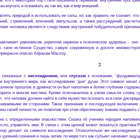
м, что с некоторых пор стали обозначать термином "внутреннее простран
ан изучать и осваивать их так же, как и мир внешний.
лять природой и использовать ее силы, но, как правило, не сознает, чт
ний, стремлений, влечений, импульсов, а также рассуждений, расчето
твие человека является следствием внутренней побудительной причины.
навливает равновесие, укрепляя нервное и психическое здоровье, – он
р, свое истинное Существо, самую сокровенную и доселе неизвестную
прекрасно описал Абрахам Маслоу.
2
нисхождением,
спуском
, связанных с
или
к основанию, "фундамент
ти внутреннего мира, как исследование "дна" души. Этот символ начал
далекое прошлое, в древности он был наполнен и более глубоким содерж
ворили и многие мистики. Кроме психоанализа в узком смысле слова, с
т, что человек должен найти в себе мужество осознать все свои дискреди
знаваемыми ее сторонами. Такое признание и последующее включение 
оны своей личности, не позволив при этом обретенному знанию подавить с
но с определенными опасностями. Сказка об ученике чародея напоминае
русло, управлять ими. В связи с этим ценной может оказаться практика 
пор делает на символе восхождения. Относительно же нисхождения он
 уровней сознания и лишь затем, по мере того как субъект начинает ощущ