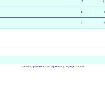
27
1
6
5
Powered by
phpBBex
© 2013
phpBB
Group,
Vegalogic
Software