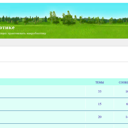
отике
ющих практиковать макробиотику
ТЕМЫ
СООБ
33
1
15
20
1