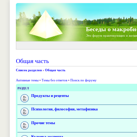
Беседы о макроби
Это форум практикующих и жела
Общая часть
Список разделов
›
Общая часть
Активные темы
•
Темы без ответов
•
Поиск по форуму
РАЗДЕЛ
Продукты и рецепты
Психология, философия, метафизика
Прочие темы
Колонка эксперта