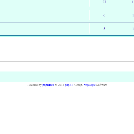
27
1
6
5
Powered by
phpBBex
© 2013
phpBB
Group,
Vegalogic
Software