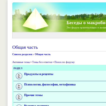
Беседы о макроби
Это форум практикующих и жела
Общая часть
Список разделов
›
Общая часть
Активные темы
•
Темы без ответов
•
Поиск по форуму
РАЗДЕЛ
Продукты и рецепты
Психология, философия, метафизика
Прочие темы
Колонка эксперта