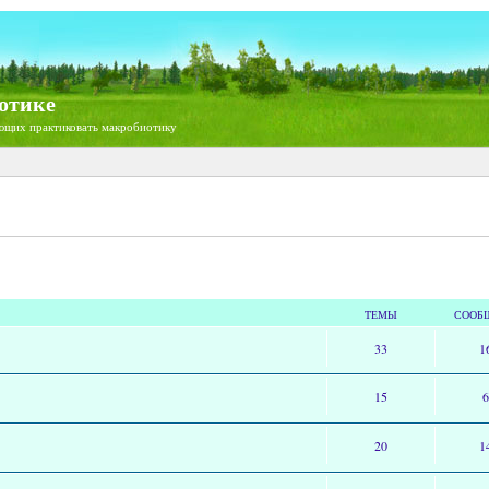
отике
ющих практиковать макробиотику
ТЕМЫ
СООБ
33
1
15
20
1