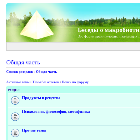
Беседы о макробиоти
Это форум практикующих и желающих п
Общая часть
Список разделов
›
Общая часть
Активные темы
•
Темы без ответов
•
Поиск по форуму
РАЗДЕЛ
Продукты и рецепты
Психология, философия, метафизика
Прочие темы