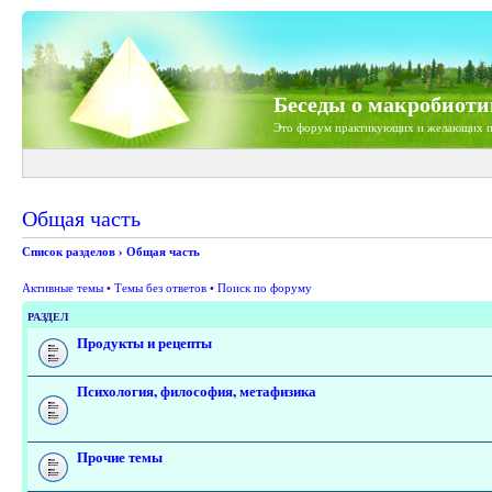
Беседы о макробиоти
Это форум практикующих и желающих п
Общая часть
Список разделов
›
Общая часть
Активные темы
•
Темы без ответов
•
Поиск по форуму
РАЗДЕЛ
Продукты и рецепты
Психология, философия, метафизика
Прочие темы