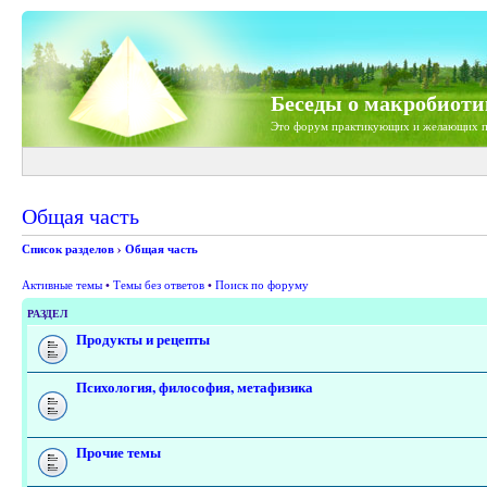
Беседы о макробиоти
Это форум практикующих и желающих п
Общая часть
Список разделов
›
Общая часть
Активные темы
•
Темы без ответов
•
Поиск по форуму
РАЗДЕЛ
Продукты и рецепты
Психология, философия, метафизика
Прочие темы