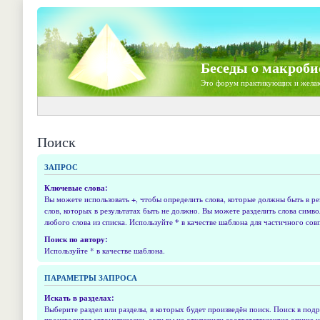
Беседы о макроби
Это форум практикующих и жела
Поиск
ЗАПРОС
Ключевые слова:
Вы можете использовать
+
, чтобы определить слова, которые должны быть в ре
слов, которых в результатах быть не должно. Вы можете разделить слова симв
любого слова из списка. Используйте
*
в качестве шаблона для частичного сов
Поиск по автору:
Используйте * в качестве шаблона.
ПАРАМЕТРЫ ЗАПРОСА
Искать в разделах:
Выберите раздел или разделы, в которых будет произведён поиск. Поиск в подр
производится автоматически, если вы не отключили соответствующую опцию 