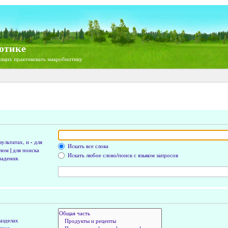
отике
ющих практиковать макробиотику
зультатах, и
-
для
Искать все слова
олом
|
для поиска
Искать любое слово/поиск с языком запросов
падения.
азделах
ниже.