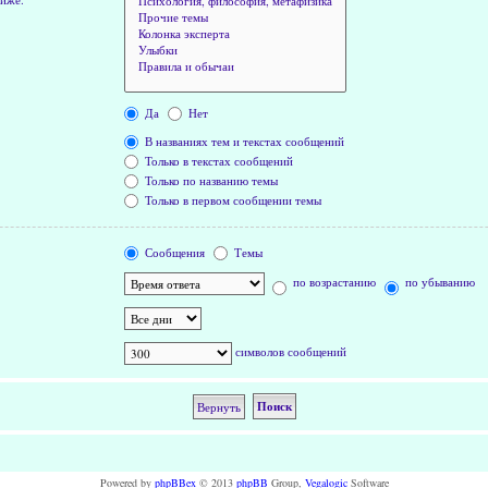
Да
Нет
В названиях тем и текстах сообщений
Только в текстах сообщений
Только по названию темы
Только в первом сообщении темы
Сообщения
Темы
по возрастанию
по убыванию
символов сообщений
Powered by
phpBBex
© 2013
phpBB
Group,
Vegalogic
Software