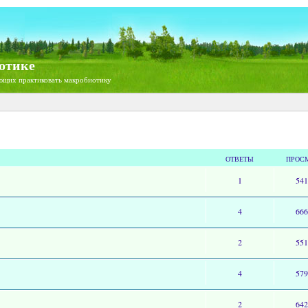
отике
ющих практиковать макробиотику
ОТВЕТЫ
ПРОС
1
54
4
66
2
55
4
57
2
64