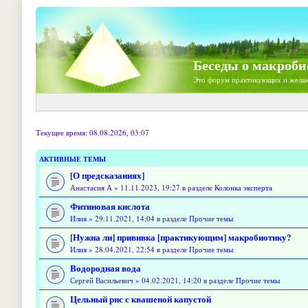
Беседы о макроби
Это форум практикующих и жела
Текущее время: 08.08.2026, 03:07
АКТИВНЫЕ ТЕМЫ
[О предсказаниях]
Анастасия А » 11.11.2023, 19:27 в разделе
Колонка эксперта
Фитиновая кислота
Илия
» 29.11.2021, 14:04 в разделе
Прочие темы
[Нужна ли] прививка [практикующим] макробиотику?
Илия
» 28.04.2021, 22:54 в разделе
Прочие темы
Водородная вода
Сергей Васильевич » 04.02.2021, 14:20 в разделе
Прочие темы
Цельный рис с квашеной капустой