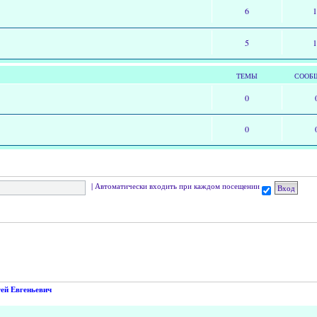
6
5
ТЕМЫ
СООБ
0
0
|
Автоматически входить при каждом посещении
ей Евгеньевич