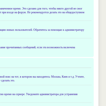
раниченное время. Это сделано для того, чтобы никто другой не смог
т при входе на форум. Не рекомендуется делать это на общедоступном
рацию новых пользователей. Обратитесь за помощью к администратору
ивание прочитанных сообщений, если эта возможность включена
ой пояс на тот, в котором вы находитесь: Москва, Киев и т.д. Учтите,
сделать это.
лено время на сервере. Уведомите администратора для устранения