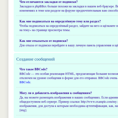
Чем отличаются закладки от подписки?
Закладки в phpBBex больше похожи на закладки в вашем веб-браузере. В
изменениях в теме или разделе на форуме предпочтительным вам способ
Как мне подписаться на определённую тему или раздел?
Чтобы подписаться на определённый раздел, зайдите на него и щёлкните 
на тему» на странице просмотра темы.
Как мне отказаться от подписки?
Для отказа от подписки перейдите в вашу личную панель управления и щ
Создание сообщений
Что такое BBCode?
BBCode — это особая реализация HTML, предлагающая большие возможн
отключен на уровне сообщения в форме для его отправки. BBCode очень п
BBCode
.
Могу ли я добавлять изображения к сообщениям?
Да, вы можете размещать изображения в ваших сообщениях. Если админис
общедоступном веб-сервере. Пример ссылки: http://www.example.com/my-p
изображения, для доступа к которым необходима аутентификация, как, н
[img].