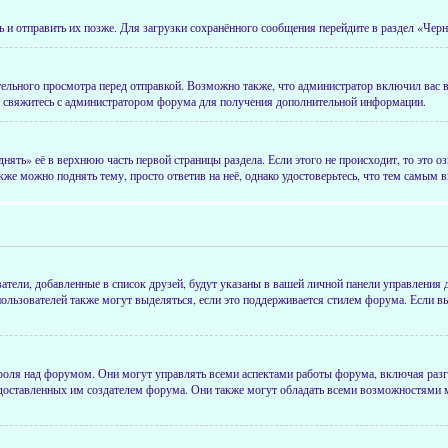
ь и отправить их позже. Для загрузки сохранённого сообщения перейдите в раздел «Чер
ьного просмотра перед отправкой. Возможно также, что администратор включил вас в 
, свяжитесь с администратором форума для получения дополнительной информации.
ть» её в верхнюю часть первой страницы раздела. Если этого не происходит, то это оз
же можно поднять тему, просто ответив на неё, однако удостоверьтесь, что тем самым в
атели, добавленные в список друзей, будут указаны в вашей личной панели управления 
пользователей также могут выделяться, если это поддерживается стилем форума. Если в
ля над форумом. Они могут управлять всеми аспектами работы форума, включая разгра
предоставленных им создателем форума. Они также могут обладать всеми возможностями м