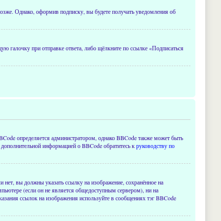
озже. Однако, оформив подписку, вы будете получать уведомления об
ющую галочку при отправке ответа, либо щёлкните по ссылке «Подписаться
Code определяется администратором, однако BBCode также может быть
 За дополнительной информацией о BBCode обратитесь к
руководству по
 нет, вы должны указать ссылку на изображение, сохранённое на
мпьютере (если он не является общедоступным сервером), ни на
указания ссылок на изображения используйте в сообщениях тэг BBCode