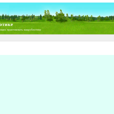
отике
ющих практиковать макробиотику