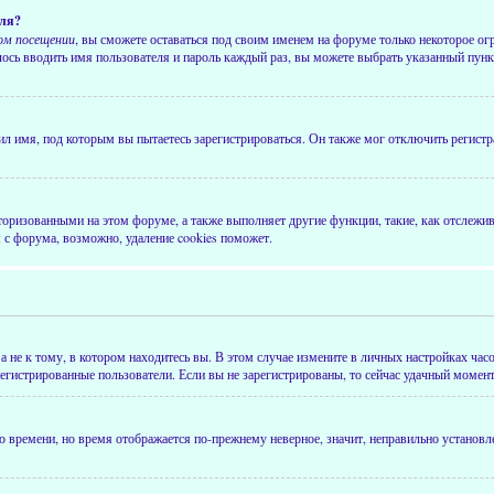
оля?
ом посещении
, вы сможете оставаться под своим именем на форуме только некоторое ог
лось вводить имя пользователя и пароль каждый раз, вы можете выбрать указанный пунк
ил имя, под которым вы пытаетесь зарегистрироваться. Он также мог отключить регист
авторизованными на этом форуме, а также выполняет другие функции, такие, как отслеж
с форума, возможно, удаление cookies поможет.
не к тому, в котором находитесь вы. В этом случае измените в личных настройках часов
регистрированные пользователи. Если вы не зарегистрированы, то сейчас удачный момент 
го времени, но время отображается по-прежнему неверное, значит, неправильно установ