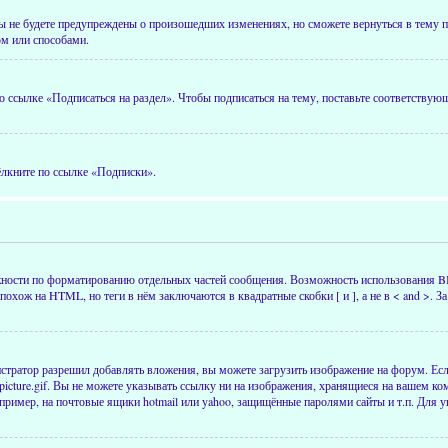
ы не будете предупреждены о произошедших изменениях, но сможете вернуться в тему п
ом или способами.
по ссылке «Подписаться на раздел». Чтобы подписаться на тему, поставьте соответству
ёлкните по ссылке «Подписки».
ости по форматированию отдельных частей сообщения. Возможность использования BB
охож на HTML, но теги в нём заключаются в квадратные скобки [ и ], а не в < and >.
тратор разрешил добавлять вложения, вы можете загрузить изображение на форум. Если
icture.gif. Вы не можете указывать ссылку ни на изображения, хранящиеся на вашем ко
апример, на почтовые ящики hotmail или yahoo, защищённые паролями сайты и т.п. Для 