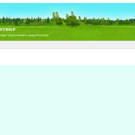
отике
ющих практиковать макробиотику