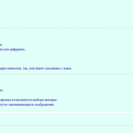
а;
ми или цифрами);
ии символов, так, или иначе связанные с вами.
ме;
окировка возможности выбора аватары.
другое запоминающееся изображение.