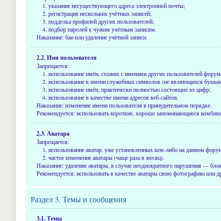
указание несуществующего адреса электронной почты;
регистрация нескольких учётных записей;
подделка профилей других пользователей;
подбор паролей к чужим учётным записям.
Наказание: бан или удаление учётной записи.
2.2. Имя пользователя
Запрещается:
использование имён, схожих с именами других пользователей форум
использование в имени служебных символов (не являющихся буква
использование имён, практически полностью состоящих из цифр;
использование в качестве имени адресов веб-сайтов.
Наказание: изменение имени пользователя в принудительном порядке.
Рекомендуется: использовать короткие, хорошо запоминающиеся комбинац
2.3. Аватара
Запрещается:
использование аватар, уже установленных кем-либо на данном фору
частое изменение аватары (чаще раза в месяц).
Наказание: удаление аватары, в случае неоднократного нарушения — бл
Рекомендуется: использовать в качестве аватары свою фотографию или 
Раздел 3. Темы и сообщения
3.1. Темы