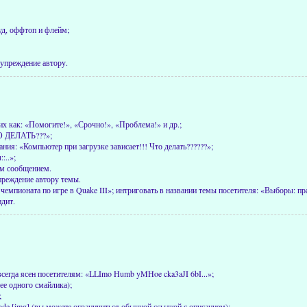
уд, оффтоп и флейм;
дупреждение автору.
х как: «Помогите!», «Срочно!», «Проблема!» и др.;
ТО ДЕЛАТЬ???»;
ия: «Компьютер при загрузке зависает!!! Что делать??????»;
:..»;
им сообщением.
преждение автору темы.
 чемпионата по игре в Quake III»; интриговать в названии темы посетителя: «Выборы: 
идит.
всегда ясен посетителям: «LLImo Humb yMHoe cka3aJI 6bI...»;
ее одного смайлика);
;
e [img] (вы можете ограничиться обычной ссылкой с описанием);