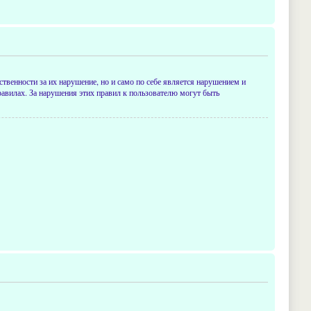
ственности за их нарушение, но и само по себе является нарушением и
авилах. За нарушения этих правил к пользователю могут быть