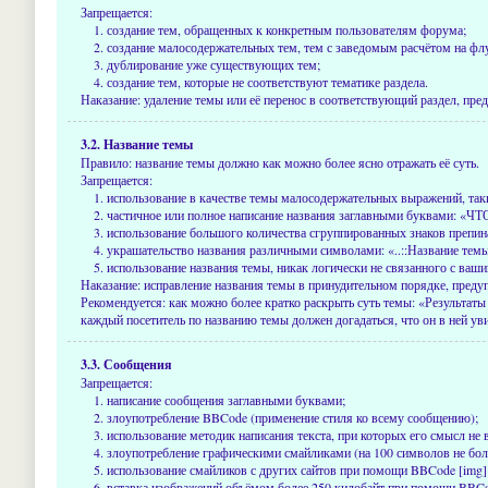
Запрещается:
создание тем, обращенных к конкретным пользователям форума;
создание малосодержательных тем, тем с заведомым расчётом на фл
дублирование уже существующих тем;
создание тем, которые не соответствуют тематике раздела.
Наказание: удаление темы или её перенос в соответствующий раздел, пре
3.2. Название темы
Правило: название темы должно как можно более ясно отражать её суть.
Запрещается:
использование в качестве темы малосодержательных выражений, таки
частичное или полное написание названия заглавными буквами: «Ч
использование большого количества сгруппированных знаков препинан
украшательство названия различными символами: «..::Название темы:
использование названия темы, никак логически не связанного с ваш
Наказание: исправление названия темы в принудительном порядке, преду
Рекомендуется: как можно более кратко раскрыть суть темы: «Результаты
каждый посетитель по названию темы должен догадаться, что он в ней ув
3.3. Сообщения
Запрещается:
написание сообщения заглавными буквами;
злоупотребление BBCode (применение стиля ко всему сообщению);
использование методик написания текста, при которых его смысл не 
злоупотребление графическими смайликами (на 100 символов не бол
использование смайликов с других сайтов при помощи BBCode [img]
вставка изображений объёмом более 250 килобайт при помощи BBCod