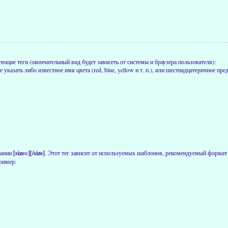
щие теги (окончательный вид будет зависеть от системы и браузера пользователя):
е указать либо известное имя цвета (red, blue, yellow и т. п.), или шестнадцатеричное 
вании
[size=][/size]
. Этот тег зависит от используемых шаблонов, рекомендуемый формат 
ример: