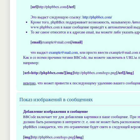
[url]
http://phpbbex.com/
[/url]
Это выдаст следующую ссылку:
http://phpbbex.com/
Кроме того, phpBBex поддерживает возможность, называемую
Авто
www.phpbbex.com в ваше сообщение приведёт к автоматической вы
То же самое относится и к адресам email, вы можете либо указать адр
[email]
example@mail.com
[/email]
что выдаст
example@mail.com
, или просто ввести example@mail.com 
Как и со всеми прочими тегами BBCode, вы можете заключать в URL'ы л
например:
[url=http://phpbbex.com/][img]
http://phpbbex.com/logo.png
[/url][/img]
неверно
, что может привести к последующему удалению вашего сообщения
Показ изображений в сообщениях
Добавление изображения в сообщение
BBCode включает тег для добавления картинки в ваше сообщение. При эт
должно быть размещено в интернете (т. е. оно не может быть расположен
phpBBex (ожидается, что это ограничение будет снято в следующей вер
[img]
http://phpbbex.com/logo.png
[/img]