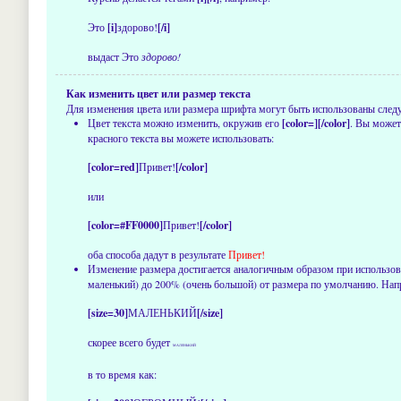
Это
[i]
здорово!
[/i]
выдаст Это
здорово!
Как изменить цвет или размер текста
Для изменения цвета или размера шрифта могут быть использованы следую
Цвет текста можно изменить, окружив его
[color=][/color]
. Вы может
красного текста вы можете использовать:
[color=red]
Привет!
[/color]
или
[color=#FF0000]
Привет!
[/color]
оба способа дадут в результате
Привет!
Изменение размера достигается аналогичным образом при использо
маленький) до 200% (очень большой) от размера по умолчанию. Нап
[size=30]
МАЛЕНЬКИЙ
[/size]
скорее всего будет
МАЛЕНЬКИЙ
в то время как: