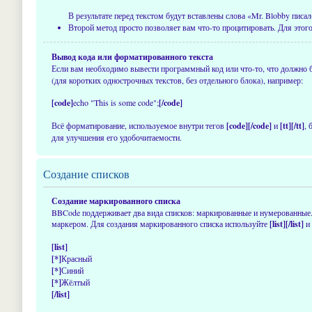
В результате перед текстом будут вставлены слова «Mr. Blobby писал
Второй метод просто позволяет вам что-то процитировать. Для этого
Вывод кода или форматированного текста
Если вам необходимо вывести программный код или что-то, что должно
(для коротких однострочных текстов, без отдельного блока), например:
[code]
echo "This is some code";
[/code]
Всё форматирование, используемое внутри тегов
[code][/code]
и
[tt][/tt]
,
для улучшения его удобочитаемости.
Создание списков
Создание маркированного списка
BBCode поддерживает два вида списков: маркированные и нумерованные
маркером. Для создания маркированного списка используйте
[list][/list]
и 
[list]
[*]
Красный
[*]
Синий
[*]
Жёлтый
[/list]