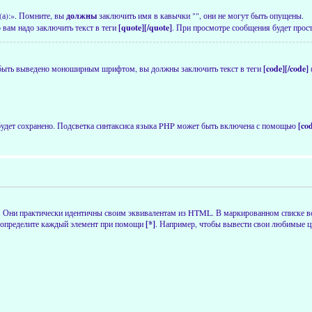
(а):». Помните, вы
должны
заключить имя в кавычки "", они не могут быть опущены.
 вам надо заключить текст в теги
[quote][/quote]
. При просмотре сообщения будет прост
 быть выведено моноширным шрифтом, вы должны заключить текст в теги
[code][/code]
 будет сохранено. Подсветка синтаксиса языка PHP может быть включена с помощью
[co
. Они практически идентичны своим эквивалентам из HTML. В маркированном списке в
определите каждый элемент при помощи
[*]
. Например, чтобы вывести свои любимые цв