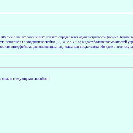
BBCode в ваших сообщениях или нет, определяется администратором форума. Кроме т
и заключены в квадратные скобки [ и ], а не в < и >; он даёт больше возможностей уп
остым интерфейсом, расположенным над полем для ввода текста. Но даже в этом случа
это можно следующими способами: