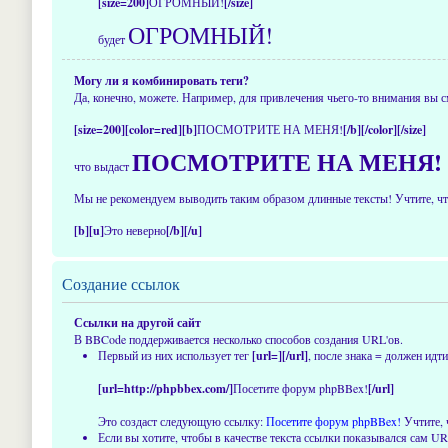
[size=200]
ОГРОМНЫЙ!
[/size]
ОГРОМНЫЙ!
будет
Могу ли я комбинировать теги?
Да, конечно, можете. Например, для привлечения чьего-то внимания вы с
[size=200][color=red][b]
ПОСМОТРИТЕ НА МЕНЯ!
[/b][/color][/size]
ПОСМОТРИТЕ НА МЕНЯ!
что выдаст
Мы не рекомендуем выводить таким образом длинные тексты! Учтите, что
[b][u]
Это неверно
[/b][/u]
Создание ссылок
Ссылки на другой сайт
В BBCode поддерживается несколько способов создания URL'ов.
Первый из них использует тег
[url=][/url]
, после знака = должен ид
[url=http://phpbbex.com/]
Посетите форум phpBBex!
[/url]
Это создаст следующую ссылку:
Посетите форум phpBBex!
Учтите, 
Если вы хотите, чтобы в качестве текста ссылки показывался сам U