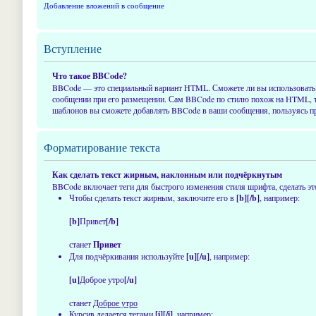
Добавление вложений в сообщение
Вступление
Что такое BBCode?
BBCode — это специальный вариант HTML. Сможете ли вы использовать 
сообщении при его размещении. Сам BBCode по стилю похож на HTML, тег
шаблонов вы сможете добавлять BBCode в ваши сообщения, пользуясь пр
Форматирование текста
Как сделать текст жирным, наклонным или подчёркнутым
BBCode включает теги для быстрого изменения стиля шрифта, сделать 
Чтобы сделать текст жирным, заключите его в
[b][/b]
, например:
[b]
Привет
[/b]
станет
Привет
Для подчёркивания используйте
[u][/u]
, например:
[u]
Доброе утро
[/u]
станет
Доброе утро
Курсив делается тегами
[i][/i]
, например: