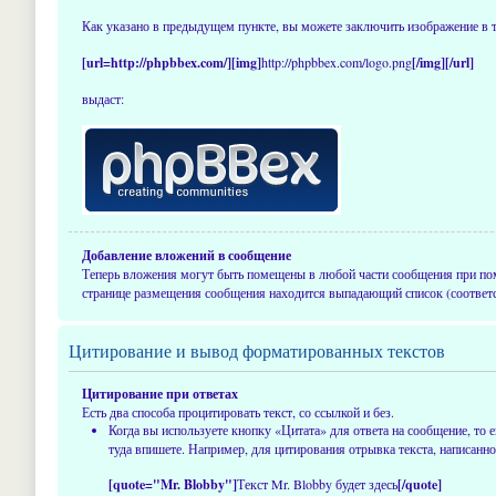
Как указано в предыдущем пункте, вы можете заключить изображение в 
[url=http://phpbbex.com/][img]
http://phpbbex.com/logo.png
[/img][/url]
выдаст:
Добавление вложений в сообщение
Теперь вложения могут быть помещены в любой части сообщения при п
странице размещения сообщения находится выпадающий список (соответ
Цитирование и вывод форматированных текстов
Цитирование при ответах
Есть два способа процитировать текст, со ссылкой и без.
Когда вы используете кнопку «Цитата» для ответа на сообщение, то
туда впишете. Например, для цитирования отрывка текста, написанно
[quote="Mr. Blobby"]
Текст Mr. Blobby будет здесь
[/quote]