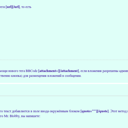
теги
[url][/url]
, то есть
омощи нового тега BBCode
[attachment=][/attachment]
, если вложения разрешены админ
ственно кнопка) для размещения вложений в сообщении.
 его текст добавляется в поле ввода окружённым блоком
[quote=""][/quote]
. Этот метод 
го Mr. Blobby, вы напишете: