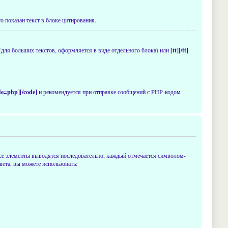
о показан текст в блоке цитирования.
(для больших текстов, оформляется в виде отдельного блока) или
[tt][/tt]
de=php][/code]
и рекомендуется при отправке сообщений с PHP-кодом
се элементы выводятся последовательно, каждый отмечается символом-
ета, вы можете использовать: