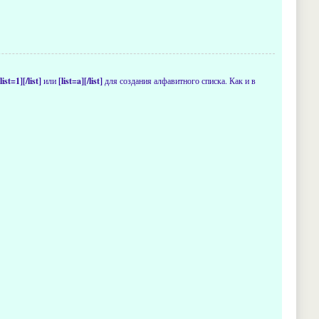
[list=1][/list]
или
[list=a][/list]
для создания алфавитного списка. Как и в