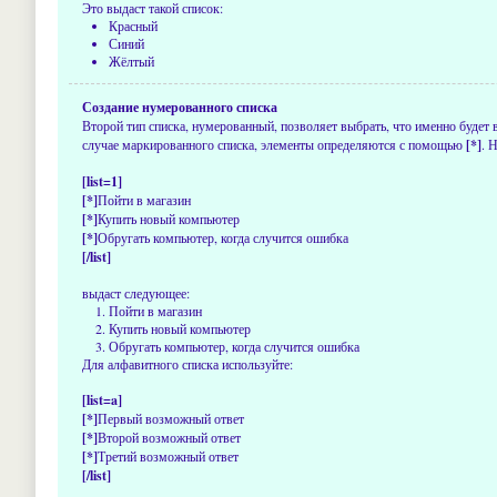
Это выдаст такой список:
Красный
Синий
Жёлтый
Создание нумерованного списка
Второй тип списка, нумерованный, позволяет выбрать, что именно будет
случае маркированного списка, элементы определяются с помощью
[*]
. 
[list=1]
[*]
Пойти в магазин
[*]
Купить новый компьютер
[*]
Обругать компьютер, когда случится ошибка
[/list]
выдаст следующее:
Пойти в магазин
Купить новый компьютер
Обругать компьютер, когда случится ошибка
Для алфавитного списка используйте:
[list=a]
[*]
Первый возможный ответ
[*]
Второй возможный ответ
[*]
Третий возможный ответ
[/list]