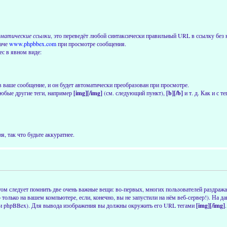
матические ссылки
, это переведёт любой синтаксически правильный URL в ссылку без н
даче
www.phpbbex.com
при просмотре сообщения.
ес в явном виде:
в ваше сообщение, и он будет автоматически преобразован при просмотре.
юбые другие теги, например
[img][/img]
(см. следующий пункт),
[b][/b]
и т. д. Как и с 
, так что будьте аккуратнее.
ом следует помнить две очень важные вещи: во-первых, многих пользователей раздраж
о только на вашем компьютере, если, конечно, вы не запустили на нём веб-сервер!). На
сии phpBBex). Для вывода изображения вы должны окружить его URL тегами
[img][/img]