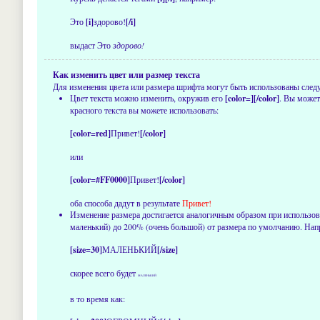
Это
[i]
здорово!
[/i]
выдаст Это
здорово!
Как изменить цвет или размер текста
Для изменения цвета или размера шрифта могут быть использованы следую
Цвет текста можно изменить, окружив его
[color=][/color]
. Вы может
красного текста вы можете использовать:
[color=red]
Привет!
[/color]
или
[color=#FF0000]
Привет!
[/color]
оба способа дадут в результате
Привет!
Изменение размера достигается аналогичным образом при использо
маленький) до 200% (очень большой) от размера по умолчанию. Нап
[size=30]
МАЛЕНЬКИЙ
[/size]
скорее всего будет
МАЛЕНЬКИЙ
в то время как: