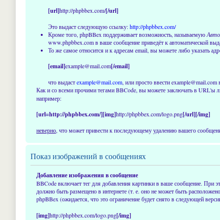
[url]
http://phpbbex.com/
[/url]
Это выдаст следующую ссылку:
http://phpbbex.com/
Кроме того, phpBBex поддерживает возможность, называемую
Авто
www.phpbbex.com в ваше сообщение приведёт к автоматической вы
То же самое относится и к адресам email, вы можете либо указать адр
[email]
example@mail.com
[/email]
что выдаст
example@mail.com
, или просто ввести example@mail.com 
Как и со всеми прочими тегами BBCode, вы можете заключать в URL'ы л
например:
[url=http://phpbbex.com/][img]
http://phpbbex.com/logo.png
[/url][/img]
неверно
, что может привести к последующему удалению вашего сообщения
Показ изображений в сообщениях
Добавление изображения в сообщение
BBCode включает тег для добавления картинки в ваше сообщение. При эт
должно быть размещено в интернете (т. е. оно не может быть расположен
phpBBex (ожидается, что это ограничение будет снято в следующей вер
[img]
http://phpbbex.com/logo.png
[/img]