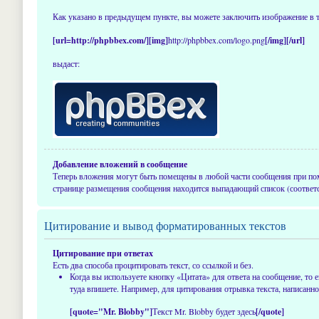
Как указано в предыдущем пункте, вы можете заключить изображение в 
[url=http://phpbbex.com/][img]
http://phpbbex.com/logo.png
[/img][/url]
выдаст:
Добавление вложений в сообщение
Теперь вложения могут быть помещены в любой части сообщения при п
странице размещения сообщения находится выпадающий список (соответ
Цитирование и вывод форматированных текстов
Цитирование при ответах
Есть два способа процитировать текст, со ссылкой и без.
Когда вы используете кнопку «Цитата» для ответа на сообщение, то
туда впишете. Например, для цитирования отрывка текста, написанно
[quote="Mr. Blobby"]
Текст Mr. Blobby будет здесь
[/quote]