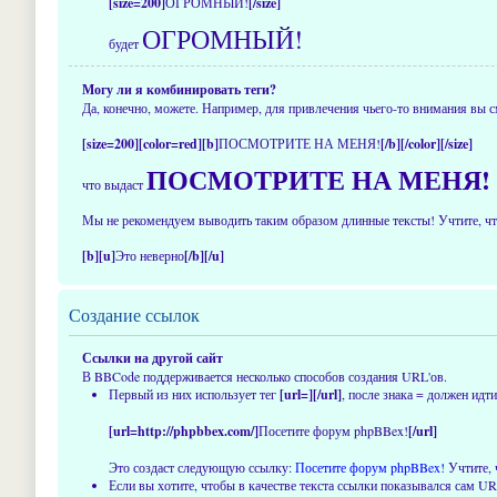
[size=200]
ОГРОМНЫЙ!
[/size]
ОГРОМНЫЙ!
будет
Могу ли я комбинировать теги?
Да, конечно, можете. Например, для привлечения чьего-то внимания вы с
[size=200][color=red][b]
ПОСМОТРИТЕ НА МЕНЯ!
[/b][/color][/size]
ПОСМОТРИТЕ НА МЕНЯ!
что выдаст
Мы не рекомендуем выводить таким образом длинные тексты! Учтите, что
[b][u]
Это неверно
[/b][/u]
Создание ссылок
Ссылки на другой сайт
В BBCode поддерживается несколько способов создания URL'ов.
Первый из них использует тег
[url=][/url]
, после знака = должен ид
[url=http://phpbbex.com/]
Посетите форум phpBBex!
[/url]
Это создаст следующую ссылку:
Посетите форум phpBBex!
Учтите, 
Если вы хотите, чтобы в качестве текста ссылки показывался сам U