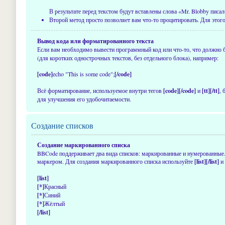
В результате перед текстом будут вставлены слова «Mr. Blobby писал
Второй метод просто позволяет вам что-то процитировать. Для этого
Вывод кода или форматированного текста
Если вам необходимо вывести программный код или что-то, что должно
(для коротких однострочных текстов, без отдельного блока), например:
[code]
echo "This is some code";
[/code]
Всё форматирование, используемое внутри тегов
[code][/code]
и
[tt][/tt]
,
для улучшения его удобочитаемости.
Создание списков
Создание маркированного списка
BBCode поддерживает два вида списков: маркированные и нумерованные
маркером. Для создания маркированного списка используйте
[list][/list]
и 
[list]
[*]
Красный
[*]
Синий
[*]
Жёлтый
[/list]