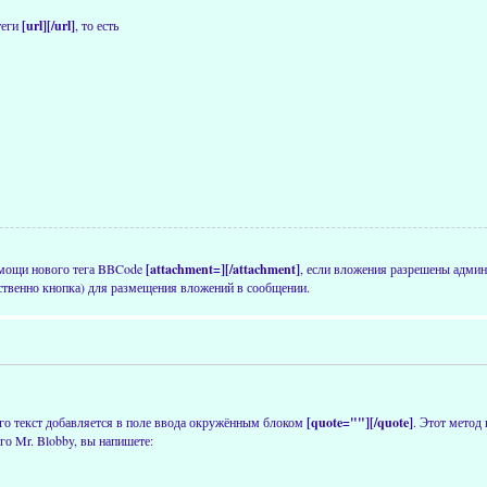
теги
[url][/url]
, то есть
омощи нового тега BBCode
[attachment=][/attachment]
, если вложения разрешены админ
ственно кнопка) для размещения вложений в сообщении.
 его текст добавляется в поле ввода окружённым блоком
[quote=""][/quote]
. Этот метод 
го Mr. Blobby, вы напишете: