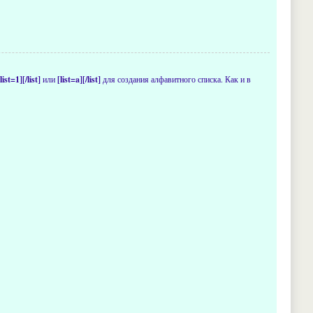
[list=1][/list]
или
[list=a][/list]
для создания алфавитного списка. Как и в