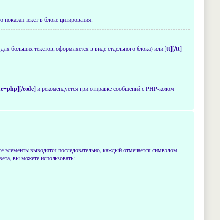
о показан текст в блоке цитирования.
(для больших текстов, оформляется в виде отдельного блока) или
[tt][/tt]
de=php][/code]
и рекомендуется при отправке сообщений с PHP-кодом
се элементы выводятся последовательно, каждый отмечается символом-
ета, вы можете использовать: