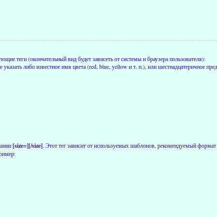
щие теги (окончательный вид будет зависеть от системы и браузера пользователя):
е указать либо известное имя цвета (red, blue, yellow и т. п.), или шестнадцатеричное 
вании
[size=][/size]
. Этот тег зависит от используемых шаблонов, рекомендуемый формат 
ример: