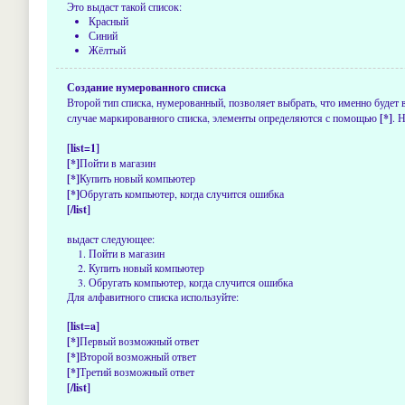
Это выдаст такой список:
Красный
Синий
Жёлтый
Создание нумерованного списка
Второй тип списка, нумерованный, позволяет выбрать, что именно будет
случае маркированного списка, элементы определяются с помощью
[*]
. 
[list=1]
[*]
Пойти в магазин
[*]
Купить новый компьютер
[*]
Обругать компьютер, когда случится ошибка
[/list]
выдаст следующее:
Пойти в магазин
Купить новый компьютер
Обругать компьютер, когда случится ошибка
Для алфавитного списка используйте:
[list=a]
[*]
Первый возможный ответ
[*]
Второй возможный ответ
[*]
Третий возможный ответ
[/list]