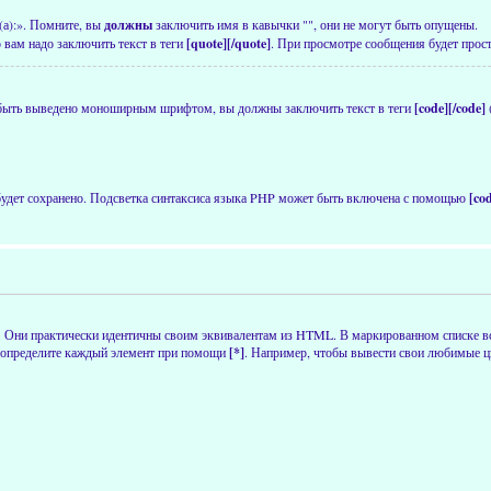
(а):». Помните, вы
должны
заключить имя в кавычки "", они не могут быть опущены.
 вам надо заключить текст в теги
[quote][/quote]
. При просмотре сообщения будет прост
 быть выведено моноширным шрифтом, вы должны заключить текст в теги
[code][/code]
 будет сохранено. Подсветка синтаксиса языка PHP может быть включена с помощью
[co
. Они практически идентичны своим эквивалентам из HTML. В маркированном списке в
определите каждый элемент при помощи
[*]
. Например, чтобы вывести свои любимые цв