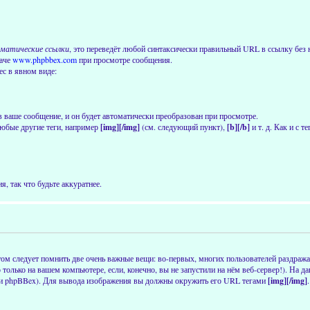
матические ссылки
, это переведёт любой синтаксически правильный URL в ссылку без н
даче
www.phpbbex.com
при просмотре сообщения.
ес в явном виде:
в ваше сообщение, и он будет автоматически преобразован при просмотре.
юбые другие теги, например
[img][/img]
(см. следующий пункт),
[b][/b]
и т. д. Как и с 
, так что будьте аккуратнее.
ом следует помнить две очень важные вещи: во-первых, многих пользователей раздраж
о только на вашем компьютере, если, конечно, вы не запустили на нём веб-сервер!). На
сии phpBBex). Для вывода изображения вы должны окружить его URL тегами
[img][/img]