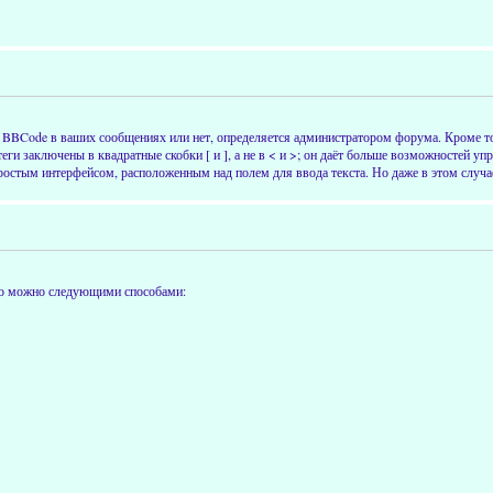
BBCode в ваших сообщениях или нет, определяется администратором форума. Кроме т
и заключены в квадратные скобки [ и ], а не в < и >; он даёт больше возможностей уп
остым интерфейсом, расположенным над полем для ввода текста. Но даже в этом случа
это можно следующими способами: