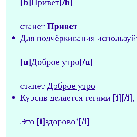
[b]
[/b]
Привет
Привет
станет
Для подчёркивания использу
[u]
[/u]
Доброе утро
станет
Доброе утро
[i][/i]
Курсив делается тегами
,
[i]
[/i]
Это
здорово!