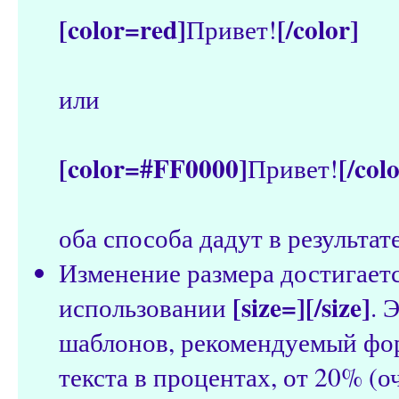
[color=red]
[/color]
Привет!
или
[color=#FF0000]
[/col
Привет!
оба способа дадут в результат
Изменение размера достигает
[size=][/size]
использовании
. 
шаблонов, рекомендуемый фо
текста в процентах, от 20% (