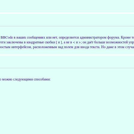
BBCode в ваших сообщениях или нет, определяется администратором форума. Кроме т
и заключены в квадратные скобки [ и ], а не в < и >; он даёт больше возможностей уп
остым интерфейсом, расположенным над полем для ввода текста. Но даже в этом случа
это можно следующими способами: