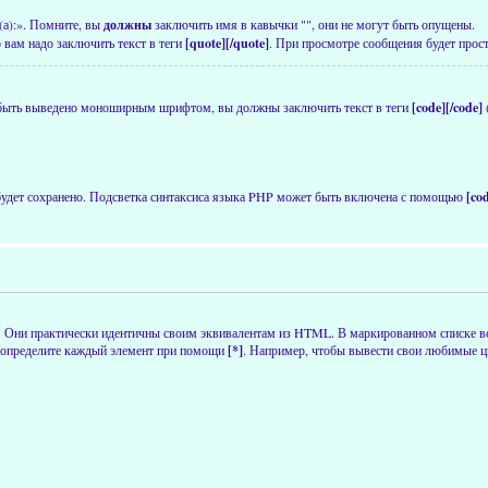
(а):». Помните, вы
должны
заключить имя в кавычки "", они не могут быть опущены.
 вам надо заключить текст в теги
[quote][/quote]
. При просмотре сообщения будет прост
 быть выведено моноширным шрифтом, вы должны заключить текст в теги
[code][/code]
 будет сохранено. Подсветка синтаксиса языка PHP может быть включена с помощью
[co
. Они практически идентичны своим эквивалентам из HTML. В маркированном списке в
определите каждый элемент при помощи
[*]
. Например, чтобы вывести свои любимые цв