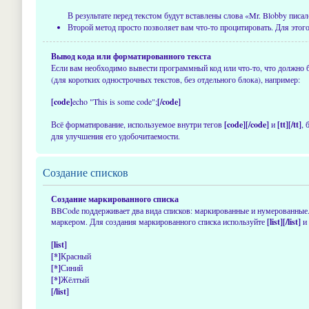
В результате перед текстом будут вставлены слова «Mr. Blobby писал
Второй метод просто позволяет вам что-то процитировать. Для этого
Вывод кода или форматированного текста
Если вам необходимо вывести программный код или что-то, что должно
(для коротких однострочных текстов, без отдельного блока), например:
[code]
echo "This is some code";
[/code]
Всё форматирование, используемое внутри тегов
[code][/code]
и
[tt][/tt]
,
для улучшения его удобочитаемости.
Создание списков
Создание маркированного списка
BBCode поддерживает два вида списков: маркированные и нумерованные
маркером. Для создания маркированного списка используйте
[list][/list]
и 
[list]
[*]
Красный
[*]
Синий
[*]
Жёлтый
[/list]