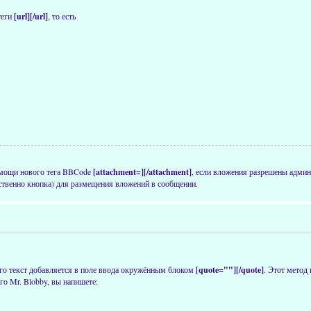
теги
[url][/url]
, то есть
омощи нового тега BBCode
[attachment=][/attachment]
, если вложения разрешены админ
ственно кнопка) для размещения вложений в сообщении.
 его текст добавляется в поле ввода окружённым блоком
[quote=""][/quote]
. Этот метод 
го Mr. Blobby, вы напишете: