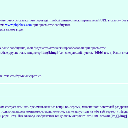
матические ссылки
, это переведёт любой синтаксически правильный URL в ссылку без н
даче
www.phpbbex.com
при просмотре сообщения.
ес в явном виде:
в ваше сообщение, и он будет автоматически преобразован при просмотре.
юбые другие теги, например
[img][/img]
(см. следующий пункт),
[b][/b]
и т. д. Как и с 
, так что будьте аккуратнее.
ом следует помнить две очень важные вещи: во-первых, многих пользователей раздраж
о только на вашем компьютере, если, конечно, вы не запустили на нём веб-сервер!). На
сии phpBBex). Для вывода изображения вы должны окружить его URL тегами
[img][/img]