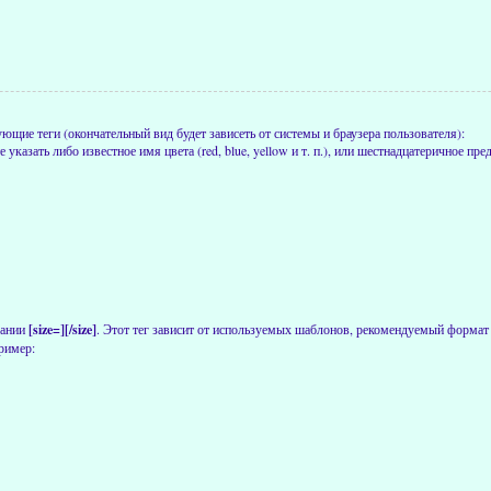
щие теги (окончательный вид будет зависеть от системы и браузера пользователя):
е указать либо известное имя цвета (red, blue, yellow и т. п.), или шестнадцатеричное 
вании
[size=][/size]
. Этот тег зависит от используемых шаблонов, рекомендуемый формат 
ример: