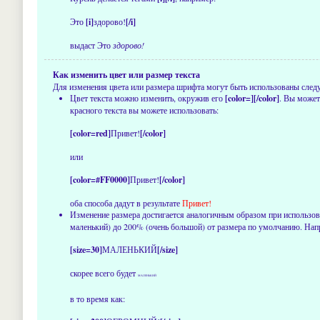
Это
[i]
здорово!
[/i]
выдаст Это
здорово!
Как изменить цвет или размер текста
Для изменения цвета или размера шрифта могут быть использованы следую
Цвет текста можно изменить, окружив его
[color=][/color]
. Вы может
красного текста вы можете использовать:
[color=red]
Привет!
[/color]
или
[color=#FF0000]
Привет!
[/color]
оба способа дадут в результате
Привет!
Изменение размера достигается аналогичным образом при использо
маленький) до 200% (очень большой) от размера по умолчанию. Нап
[size=30]
МАЛЕНЬКИЙ
[/size]
скорее всего будет
МАЛЕНЬКИЙ
в то время как: