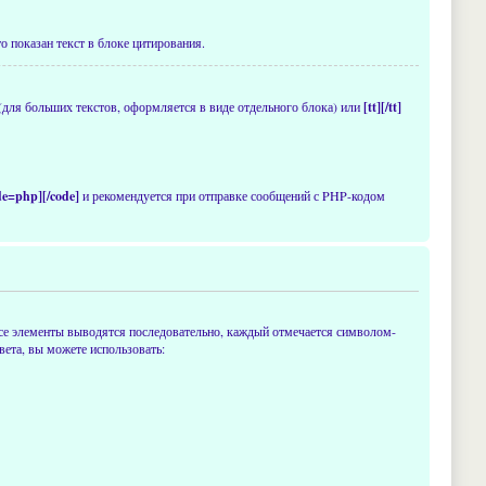
о показан текст в блоке цитирования.
(для больших текстов, оформляется в виде отдельного блока) или
[tt][/tt]
de=php][/code]
и рекомендуется при отправке сообщений с PHP-кодом
се элементы выводятся последовательно, каждый отмечается символом-
ета, вы можете использовать: