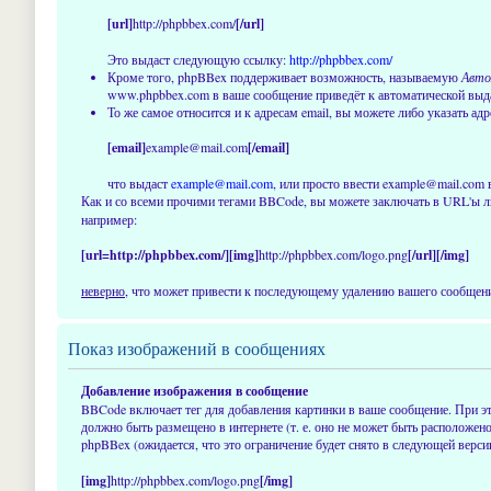
[url]
http://phpbbex.com/
[/url]
Это выдаст следующую ссылку:
http://phpbbex.com/
Кроме того, phpBBex поддерживает возможность, называемую
Авто
www.phpbbex.com в ваше сообщение приведёт к автоматической вы
То же самое относится и к адресам email, вы можете либо указать адр
[email]
example@mail.com
[/email]
что выдаст
example@mail.com
, или просто ввести example@mail.com 
Как и со всеми прочими тегами BBCode, вы можете заключать в URL'ы л
например:
[url=http://phpbbex.com/][img]
http://phpbbex.com/logo.png
[/url][/img]
неверно
, что может привести к последующему удалению вашего сообщения
Показ изображений в сообщениях
Добавление изображения в сообщение
BBCode включает тег для добавления картинки в ваше сообщение. При эт
должно быть размещено в интернете (т. е. оно не может быть расположен
phpBBex (ожидается, что это ограничение будет снято в следующей вер
[img]
http://phpbbex.com/logo.png
[/img]