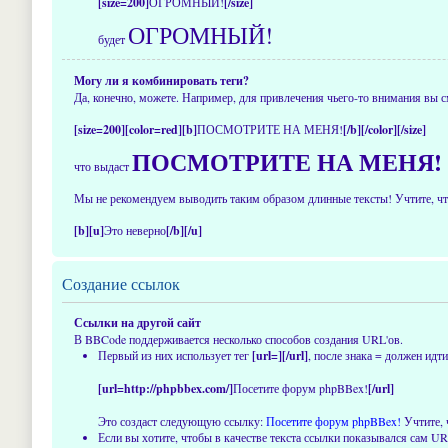
[size=200]
ОГРОМНЫЙ!
[/size]
ОГРОМНЫЙ!
будет
Могу ли я комбинировать теги?
Да, конечно, можете. Например, для привлечения чьего-то внимания вы с
[size=200][color=red][b]
ПОСМОТРИТЕ НА МЕНЯ!
[/b][/color][/size]
ПОСМОТРИТЕ НА МЕНЯ!
что выдаст
Мы не рекомендуем выводить таким образом длинные тексты! Учтите, что
[b][u]
Это неверно
[/b][/u]
Создание ссылок
Ссылки на другой сайт
В BBCode поддерживается несколько способов создания URL'ов.
Первый из них использует тег
[url=][/url]
, после знака = должен ид
[url=http://phpbbex.com/]
Посетите форум phpBBex!
[/url]
Это создаст следующую ссылку:
Посетите форум phpBBex!
Учтите, 
Если вы хотите, чтобы в качестве текста ссылки показывался сам U