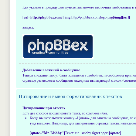
Как указано в предыдущем пункте, вы можете заключить изображение в 
[url=http://phpbbex.com/][img]
http://phpbbex.com/logo.png
[/img][/url]
выдаст:
Добавление вложений в сообщение
Теперь вложения могут быть помещены в любой части сообщения при п
странице размещения сообщения находится выпадающий список (соответ
Цитирование и вывод форматированных текстов
Цитирование при ответах
Есть два способа процитировать текст, со ссылкой и без.
Когда вы используете кнопку «Цитата» для ответа на сообщение, то
туда впишете. Например, для цитирования отрывка текста, написанно
[quote="Mr. Blobby"]
Текст Mr. Blobby будет здесь
[/quote]