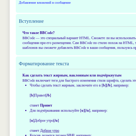
Добавление вложений в сообщение
Вступление
Что такое BBCode?
BBCode — это специальный вариант HTML. Сможете ли вы использовать 
сообщении при его размещении. Сам BBCode по стилю похож на HTML, тег
шаблонов вы сможете добавлять BBCode в ваши сообщения, пользуясь пр
Форматирование текста
Как сделать текст жирным, наклонным или подчёркнутым
BBCode включает теги для быстрого изменения стиля шрифта, сделать 
Чтобы сделать текст жирным, заключите его в
[b][/b]
, например:
[b]
Привет
[/b]
станет
Привет
Для подчёркивания используйте
[u][/u]
, например:
[u]
Доброе утро
[/u]
станет
Доброе утро
Курсив делается тегами
[i][/i]
, например: