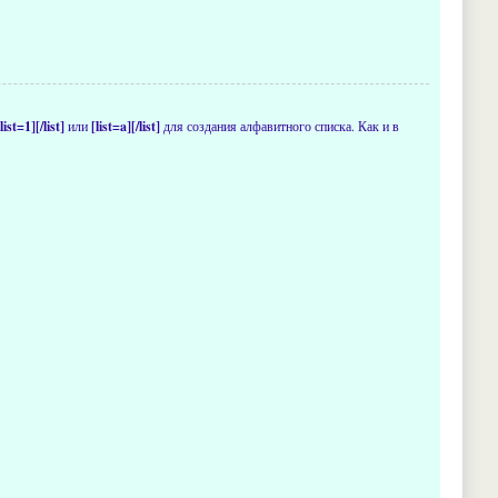
[list=1][/list]
или
[list=a][/list]
для создания алфавитного списка. Как и в