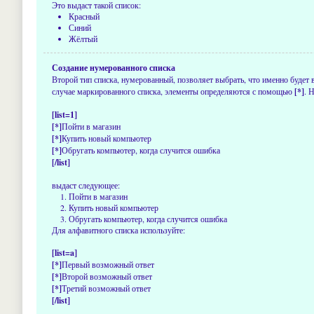
Это выдаст такой список:
Красный
Синий
Жёлтый
Создание нумерованного списка
Второй тип списка, нумерованный, позволяет выбрать, что именно будет
случае маркированного списка, элементы определяются с помощью
[*]
. 
[list=1]
[*]
Пойти в магазин
[*]
Купить новый компьютер
[*]
Обругать компьютер, когда случится ошибка
[/list]
выдаст следующее:
Пойти в магазин
Купить новый компьютер
Обругать компьютер, когда случится ошибка
Для алфавитного списка используйте:
[list=a]
[*]
Первый возможный ответ
[*]
Второй возможный ответ
[*]
Третий возможный ответ
[/list]