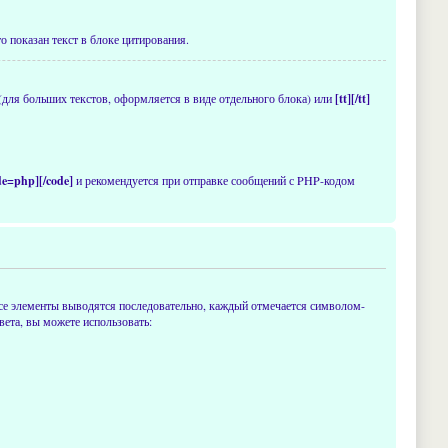
о показан текст в блоке цитирования.
(для больших текстов, оформляется в виде отдельного блока) или
[tt][/tt]
de=php][/code]
и рекомендуется при отправке сообщений с PHP-кодом
се элементы выводятся последовательно, каждый отмечается символом-
ета, вы можете использовать: