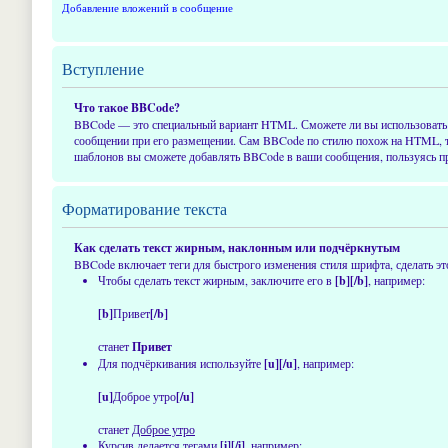
Добавление вложений в сообщение
Вступление
Что такое BBCode?
BBCode — это специальный вариант HTML. Сможете ли вы использовать 
сообщении при его размещении. Сам BBCode по стилю похож на HTML, тег
шаблонов вы сможете добавлять BBCode в ваши сообщения, пользуясь пр
Форматирование текста
Как сделать текст жирным, наклонным или подчёркнутым
BBCode включает теги для быстрого изменения стиля шрифта, сделать 
Чтобы сделать текст жирным, заключите его в
[b][/b]
, например:
[b]
Привет
[/b]
станет
Привет
Для подчёркивания используйте
[u][/u]
, например:
[u]
Доброе утро
[/u]
станет
Доброе утро
Курсив делается тегами
[i][/i]
, например: