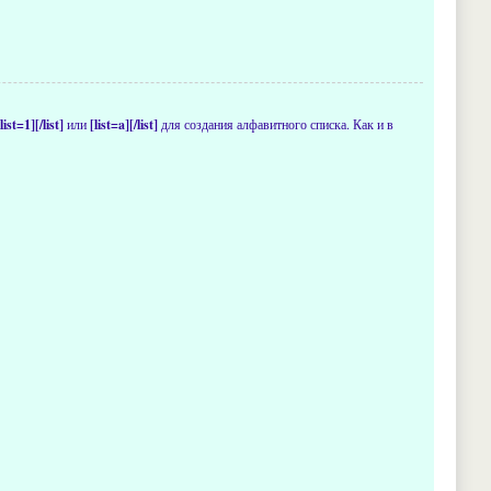
[list=1][/list]
или
[list=a][/list]
для создания алфавитного списка. Как и в