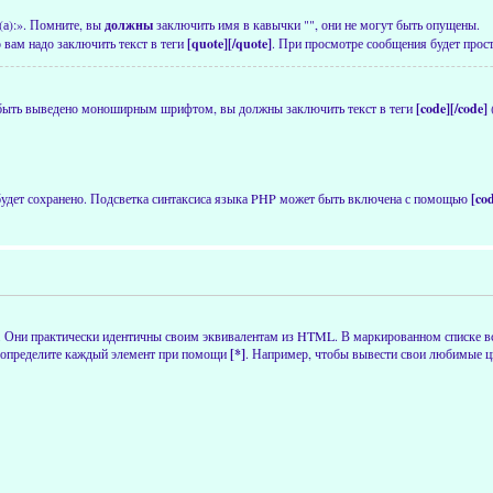
(а):». Помните, вы
должны
заключить имя в кавычки "", они не могут быть опущены.
 вам надо заключить текст в теги
[quote][/quote]
. При просмотре сообщения будет прост
 быть выведено моноширным шрифтом, вы должны заключить текст в теги
[code][/code]
 будет сохранено. Подсветка синтаксиса языка PHP может быть включена с помощью
[co
. Они практически идентичны своим эквивалентам из HTML. В маркированном списке в
определите каждый элемент при помощи
[*]
. Например, чтобы вывести свои любимые цв