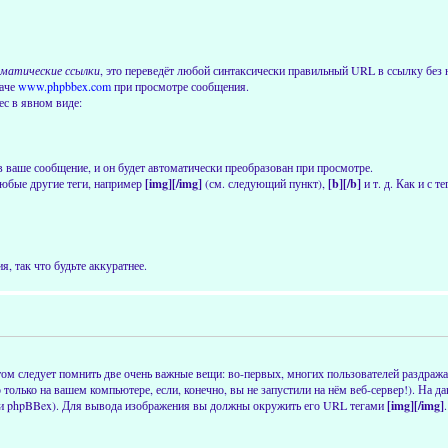
матические ссылки
, это переведёт любой синтаксически правильный URL в ссылку без н
даче
www.phpbbex.com
при просмотре сообщения.
ес в явном виде:
в ваше сообщение, и он будет автоматически преобразован при просмотре.
юбые другие теги, например
[img][/img]
(см. следующий пункт),
[b][/b]
и т. д. Как и с 
, так что будьте аккуратнее.
ом следует помнить две очень важные вещи: во-первых, многих пользователей раздраж
о только на вашем компьютере, если, конечно, вы не запустили на нём веб-сервер!). На
сии phpBBex). Для вывода изображения вы должны окружить его URL тегами
[img][/img]