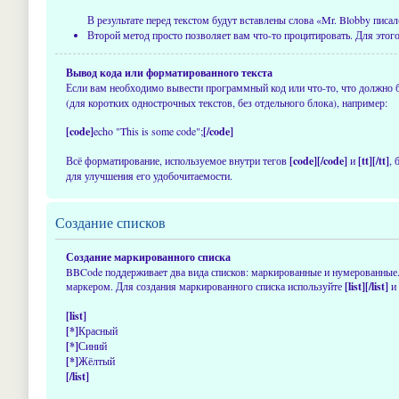
В результате перед текстом будут вставлены слова «Mr. Blobby писал
Второй метод просто позволяет вам что-то процитировать. Для этого
Вывод кода или форматированного текста
Если вам необходимо вывести программный код или что-то, что должно
(для коротких однострочных текстов, без отдельного блока), например:
[code]
echo "This is some code";
[/code]
Всё форматирование, используемое внутри тегов
[code][/code]
и
[tt][/tt]
,
для улучшения его удобочитаемости.
Создание списков
Создание маркированного списка
BBCode поддерживает два вида списков: маркированные и нумерованные
маркером. Для создания маркированного списка используйте
[list][/list]
и 
[list]
[*]
Красный
[*]
Синий
[*]
Жёлтый
[/list]