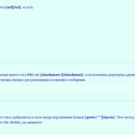
теги
[url][/url]
, то есть
омощи нового тега BBCode
[attachment=][/attachment]
, если вложения разрешены админ
ственно кнопка) для размещения вложений в сообщении.
 его текст добавляется в поле ввода окружённым блоком
[quote=""][/quote]
. Этот метод 
го Mr. Blobby, вы напишете: