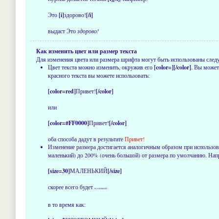
Это
[i]
здорово!
[/i]
выдаст Это
здорово!
Как изменить цвет или размер текста
Для изменения цвета или размера шрифта могут быть использованы следую
Цвет текста можно изменить, окружив его
[color=][/color]
. Вы может
красного текста вы можете использовать:
[color=red]
Привет!
[/color]
или
[color=#FF0000]
Привет!
[/color]
оба способа дадут в результате
Привет!
Изменение размера достигается аналогичным образом при использо
маленький) до 200% (очень большой) от размера по умолчанию. Нап
[size=30]
МАЛЕНЬКИЙ
[/size]
скорее всего будет
МАЛЕНЬКИЙ
в то время как: