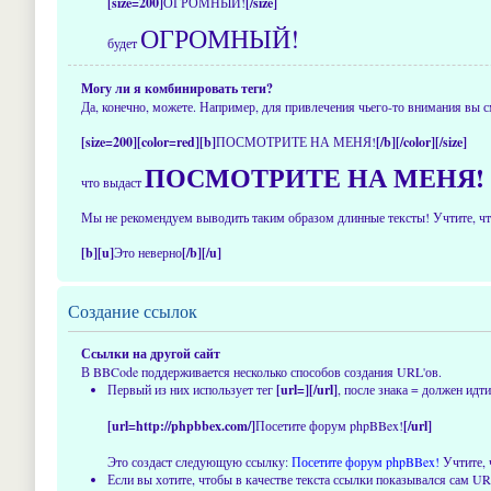
[size=200]
ОГРОМНЫЙ!
[/size]
ОГРОМНЫЙ!
будет
Могу ли я комбинировать теги?
Да, конечно, можете. Например, для привлечения чьего-то внимания вы с
[size=200][color=red][b]
ПОСМОТРИТЕ НА МЕНЯ!
[/b][/color][/size]
ПОСМОТРИТЕ НА МЕНЯ!
что выдаст
Мы не рекомендуем выводить таким образом длинные тексты! Учтите, что
[b][u]
Это неверно
[/b][/u]
Создание ссылок
Ссылки на другой сайт
В BBCode поддерживается несколько способов создания URL'ов.
Первый из них использует тег
[url=][/url]
, после знака = должен ид
[url=http://phpbbex.com/]
Посетите форум phpBBex!
[/url]
Это создаст следующую ссылку:
Посетите форум phpBBex!
Учтите, 
Если вы хотите, чтобы в качестве текста ссылки показывался сам U