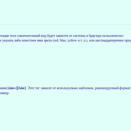
щие теги (окончательный вид будет зависеть от системы и браузера пользователя):
е указать либо известное имя цвета (red, blue, yellow и т. п.), или шестнадцатеричное 
вании
[size=][/size]
. Этот тег зависит от используемых шаблонов, рекомендуемый формат 
ример: