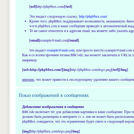
[url]
http://phpbbex.com/
[/url]
Это выдаст следующую ссылку:
http://phpbbex.com/
Кроме того, phpBBex поддерживает возможность, называемую
Авто
www.phpbbex.com в ваше сообщение приведёт к автоматической вы
То же самое относится и к адресам email, вы можете либо указать адр
[email]
example@mail.com
[/email]
что выдаст
example@mail.com
, или просто ввести example@mail.com 
Как и со всеми прочими тегами BBCode, вы можете заключать в URL'ы л
например:
[url=http://phpbbex.com/][img]
http://phpbbex.com/logo.png
[/url][/img]
неверно
, что может привести к последующему удалению вашего сообщения
Показ изображений в сообщениях
Добавление изображения в сообщение
BBCode включает тег для добавления картинки в ваше сообщение. При эт
должно быть размещено в интернете (т. е. оно не может быть расположен
phpBBex (ожидается, что это ограничение будет снято в следующей вер
[img]
http://phpbbex.com/logo.png
[/img]