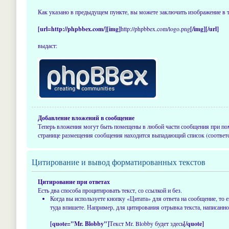
Как указано в предыдущем пункте, вы можете заключить изображение в 
[url=http://phpbbex.com/][img]
http://phpbbex.com/logo.png
[/img][/url]
выдаст:
Добавление вложений в сообщение
Теперь вложения могут быть помещены в любой части сообщения при п
странице размещения сообщения находится выпадающий список (соответ
Цитирование и вывод форматированных текстов
Цитирование при ответах
Есть два способа процитировать текст, со ссылкой и без.
Когда вы используете кнопку «Цитата» для ответа на сообщение, то
туда впишете. Например, для цитирования отрывка текста, написанно
[quote="Mr. Blobby"]
Текст Mr. Blobby будет здесь
[/quote]