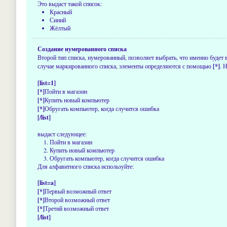
Это выдаст такой список:
Красный
Синий
Жёлтый
Создание нумерованного списка
Второй тип списка, нумерованный, позволяет выбрать, что именно будет
случае маркированного списка, элементы определяются с помощью
[*]
. 
[list=1]
[*]
Пойти в магазин
[*]
Купить новый компьютер
[*]
Обругать компьютер, когда случится ошибка
[/list]
выдаст следующее:
Пойти в магазин
Купить новый компьютер
Обругать компьютер, когда случится ошибка
Для алфавитного списка используйте:
[list=a]
[*]
Первый возможный ответ
[*]
Второй возможный ответ
[*]
Третий возможный ответ
[/list]