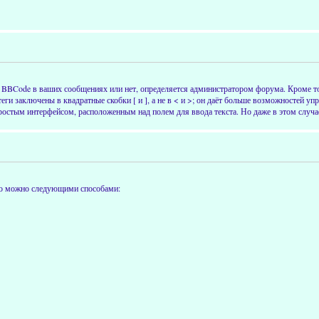
BBCode в ваших сообщениях или нет, определяется администратором форума. Кроме т
и заключены в квадратные скобки [ и ], а не в < и >; он даёт больше возможностей уп
остым интерфейсом, расположенным над полем для ввода текста. Но даже в этом случа
это можно следующими способами: