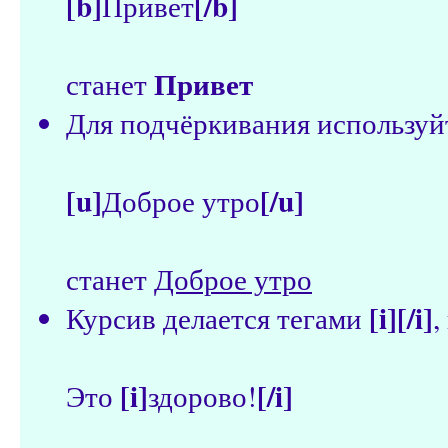
[b]
[/b]
Привет
Привет
станет
Для подчёркивания использу
[u]
[/u]
Доброе утро
станет
Доброе утро
[i][/i]
Курсив делается тегами
,
[i]
[/i]
Это
здорово!