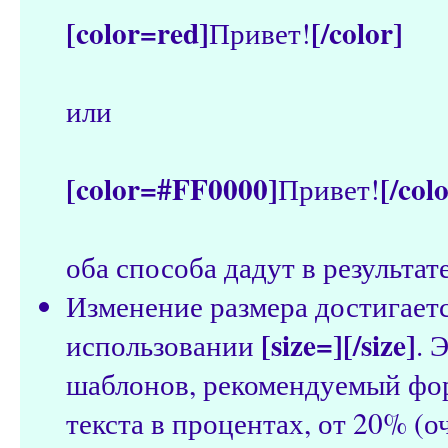
[color=red]
[/color]
Привет!
или
[color=#FF0000]
[/col
Привет!
оба способа дадут в результат
Изменение размера достигает
[size=][/size]
использовании
. 
шаблонов, рекомендуемый фо
текста в процентах, от 20% (